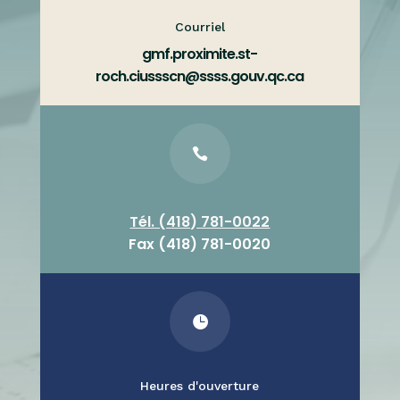
Courriel
gmf.proximite.st-
roch.ciussscn@ssss.gouv.qc.ca

Tél. (418) 781-0022
Fax (418) 781-0020

Heures d'ouverture