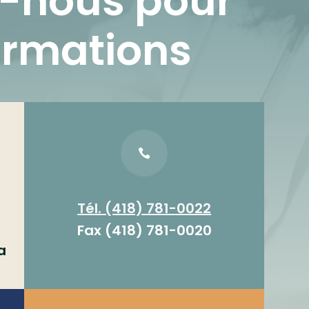
-nous pour
ormations

Tél. (418) 781-0022
Fax (418) 781-0020
a