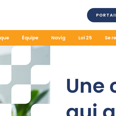
PORTAI
ique
Équipe
Navig
Loi 25
Se r
Une 
qui a