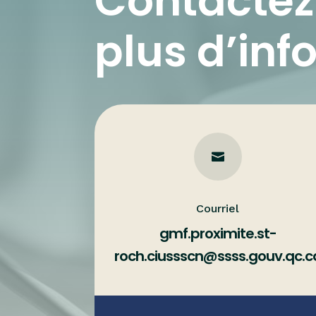
Contactez
plus d’inf

Courriel
gmf.proximite.st-
roch.ciussscn@ssss.gouv.qc.c